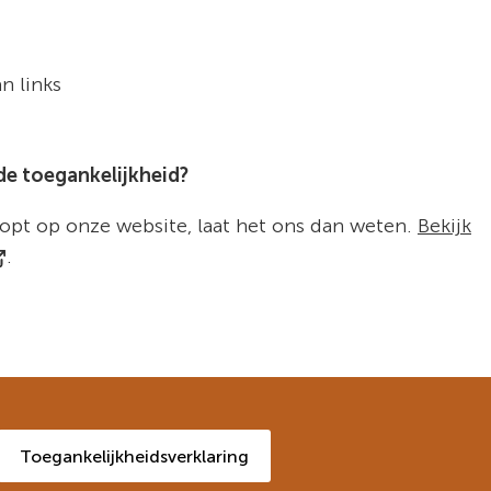
n links
de toegankelijkheid?
opt op onze website, laat het ons dan weten.
Bekijk
erwijst
.
ar
en
xterne
bsite)
Toegankelijkheidsverklaring