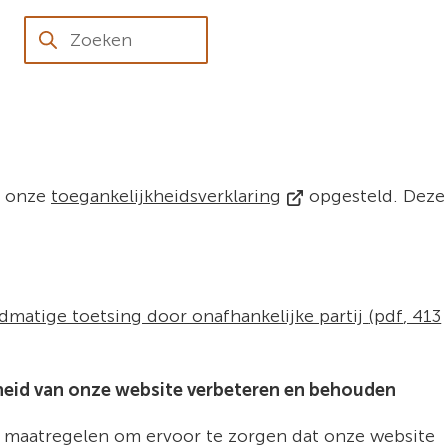
Kernhem
Contact
Zoeken
B
(Verwijst
s onze
toegankelijkheidsverklaring
opgesteld. Deze
naar
een
externe
website)
matige toetsing door onafhankelijke partij
(pdf
, 413
heid van onze website verbeteren en behouden
 maatregelen om ervoor te zorgen dat onze website