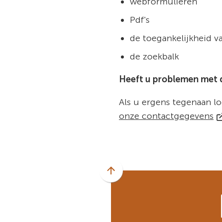
webformulieren
Pdf's
de toegankelijkheid va
de zoekbalk
Heeft u problemen met 
Als u ergens tegenaan lo
(V
onze contactgegevens
na
e
e
we
Scroll
naar
boven
naar