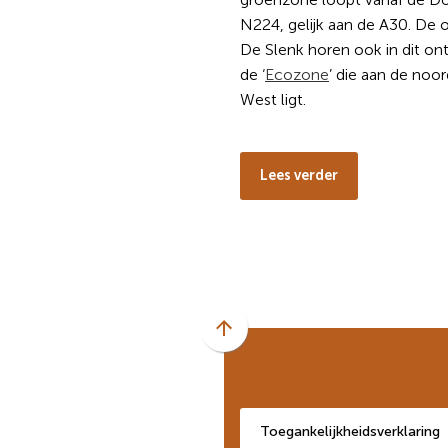
N224, gelijk aan de A30. De 
De Slenk horen ook in dit ont
de ‘
Ecozone
’ die aan de no
West ligt.
Lees verder
Scroll
naar
boven
naar
Toegankelijkheidsverklaring
het